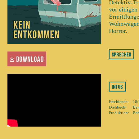
Detektiv-Tr
vor einigen
Ermittlunge
Wohnwagen i
Horror.
Erschienen:
10/
Drehbuch:
Ben
Produktion:
Ben